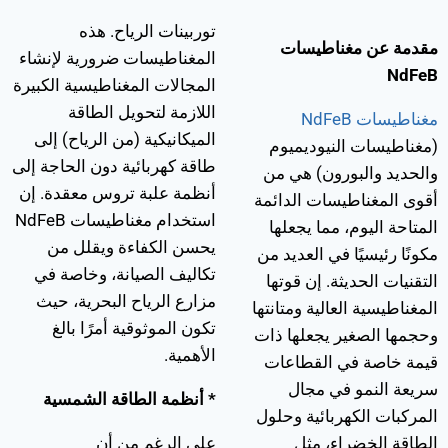
توربينات الرياح. هذه
مقدمة عن مغناطيسات
المغناطيسات ضرورية لإنشاء
NdFeB
المجالات المغناطيسية الكبيرة
اللازمة لتحويل الطاقة
مغناطيسات NdFeB
الميكانيكية (من الرياح) إلى
(مغناطيسات النيوديميوم
طاقة كهربائية دون الحاجة إلى
والحديد والبورون) هي من
أنظمة علبة تروس معقدة. إن
أقوى المغناطيسات الدائمة
استخدام مغناطيسات NdFeB
المتاحة اليوم، مما يجعلها
يحسن الكفاءة ويقلل من
مكونًا رئيسيًا في العديد من
تكاليف الصيانة، وخاصة في
التقنيات الحديثة. إن قوتها
مزارع الرياح البحرية، حيث
المغناطيسية العالية ومتانتها
تكون الموثوقية أمرًا بالغ
وحجمها الصغير يجعلها ذات
الأهمية.
قيمة خاصة في القطاعات
سريعة النمو في مجال
* أنظمة الطاقة الشمسية
المركبات الكهربائية وحلول
الطاقة الخضراء، مثل
على الرغم من أن