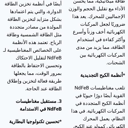
طاقة ميكانيكية، مما يحسن
أيضًا في أنظمة تخزين الطاقة
الأداء مع تقليل الحجم والوزن
الدوارة، والتي يتم اعتمادها
الإجماليين للمحرك. يعد هذا
بشكل متزايد لتخزين الطاقة
ضروريًا لجعل المركبات
المولدة من مصادر متجددة
الكهربائية أخف وزناً وأسرع
مثل الطاقة الشمسية وطاقة
وأكثر كفاءة في استخدام
الرياح. تعتمد هذه الأنظمة
الطاقة، مما يزيد من مدى
على الخصائص المغناطيسية لـ
المركبات الكهربائية بين
NdFeB لتقليل الاحتكاك
الشحنات.
وتحسين الاحتفاظ بالطاقة
بمرور الوقت، مما يجعلها
*أنظمة الكبح التجديدية
طريقة فعالة لتخزين وإطلاق
تلعب مغناطيسات NdFeB
الطاقة عند الحاجة.
القوية أيضًا دورًا حيويًا في
3. مستقبل مغناطيسات
أنظمة الكبح المتجددة في
NdFeB في الاستدامة
المركبات الكهربائية. في هذا
النظام، يعمل المحرك
*تحسين تكنولوجيا البطارية
الكهربائي كمولد عند الكبح،