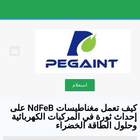
معلومات عنا
استعلام
كيف تعمل مغناطيسات NdFeB على
إحداث ثورة في المركبات الكهربائية
وحلول الطاقة الخضراء