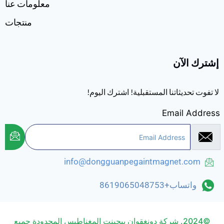
معلومات عنا
منتجات
إشترك الآن
لا تفوت تحديثاتنا المستقبلية! اشترك اليوم!
Email Address
info@dongguanpegaintmagnet.com
واتساب+8619065048753
©2024. شركة دونغقوان بيجينت المغناطيس المحدودة جميع