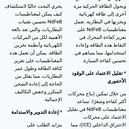
ويحول الطاقة الحركية مرة
يجري البحث حاليًا لاستكشاف
أخرى إلى طاقة كهربائية
كيف يمكن لمغناطيسات
ويخزنها في البطارية. تعمل
NdFeB تحسين تقنيات
مغناطيسات NdFeB على
البطاريات، والتي تعد بالغة
تعزيز كفاءة المحرك في
الأهمية لكل من المركبات
التقاط هذه الطاقة وإعادة
الكهربائية وأنظمة تخزين
استخدامها، مما يساهم في
الطاقة. يمكن أن تعمل هذه
تحسين كفاءة السيارة.
المغناطيسات على تعزيز
كثافة الطاقة وطول عمر
* تقليل الاعتماد على الوقود
البطاريات، مما يقلل من
الأحفوري
الحاجة إلى إعادة الشحن
المتكرر وخفض التكاليف
من خلال تمكين إنتاج محركات
الإجمالية.
أكثر كفاءة وصغرًا، تساعد
مغناطيسات NdFeB في تقليل
* إعادة التدوير والاستدامة
الاعتماد على محركات
الاحتراق الداخلي (ICE)، مما
يتزايد الطلب على