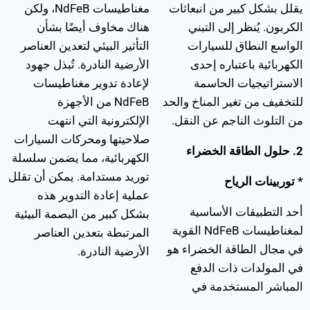
يقلل بشكل كبير من انبعاثات
مغناطيسات NdFeB، ولكن
الكربون. يُنظر إلى التبني
هناك مخاوف أيضًا بشأن
الواسع النطاق للسيارات
التأثير البيئي لتعدين العناصر
الكهربائية باعتباره إحدى
الأرضية النادرة. تُبذل جهود
الاستراتيجيات الحاسمة
لإعادة تدوير مغناطيسات
للتخفيف من تغير المناخ والحد
NdFeB من الأجهزة
من التلوث الناجم عن النقل.
الإلكترونية التي انتهت
صلاحيتها ومحركات السيارات
2. حلول الطاقة الخضراء
الكهربائية، مما يضمن سلسلة
توريد مستدامة. يمكن أن تقلل
* توربينات الرياح
عملية إعادة التدوير هذه
أحد التطبيقات الأساسية
بشكل كبير من البصمة البيئية
لمغناطيسات NdFeB القوية
المرتبطة بتعدين العناصر
في مجال الطاقة الخضراء هو
الأرضية النادرة.
في المولدات ذات الدفع
المباشر المستخدمة في