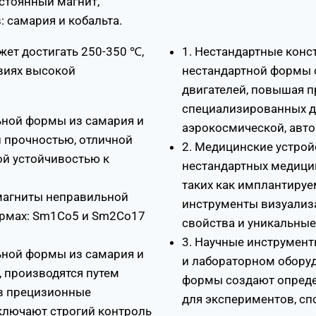
стоянный магнит,
 самария и кобальта.
ет достигать 250-350 ℃,
1. Нестандартные конс
овиях высокой
нестандартной формы 
двигателей, повышая 
специализированных д
ной формы из самария и
аэрокосмической, авт
 прочностью, отличной
2. Медицинские устрой
ой устойчивостью к
нестандартных медицин
таких как имплантиру
магниты неправильной
инструменты визуализ
ормах: Sm1Co5 и Sm2Co17
свойства и уникальны
3. Научные инструмент
ной формы из самария и
и лабораторном обору
, производятся путем
формы создают опреде
в прецизионные
для экспериментов, сп
ключают строгий контроль