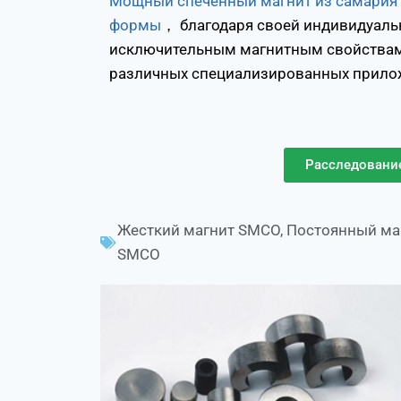
Мощный спеченный магнит из самария 
формы
， благодаря своей индивидуаль
исключительным магнитным свойствам
различных специализированных прилож
Расследовани
Жесткий магнит SMCO
,
Постоянный ма
SMCO