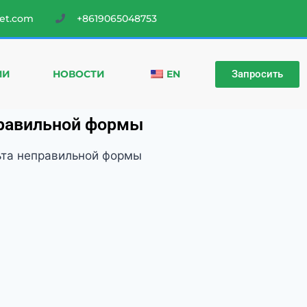
et.com
+8619065048753
Запросить
МИ
НОВОСТИ
EN
правильной формы
ьта неправильной формы