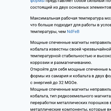
формы
представляет собой сильный по
состоящий из двух основных элементов:
Максимальная рабочая температура мож
что больше подходит для работы в усл
температуры, чем
NdFeB
Мощные спеченные магниты неправиль
кобальта известны своей чрезвычайной
температурной стабильностью и высок
коррозии и размагничиванию.
Откройте для себя мощные спеченные 
формы из самария и кобальта в двух ф
с энергией до 32 MGOe.
Мощные спеченные магниты неправиль
кобальта, тип редкоземельного магнита
переработки металлических порошков 
металлические компоненты, которые в