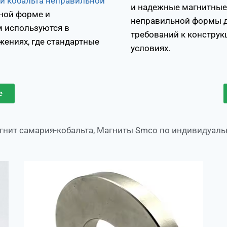
и кобальта неправильной
и надежные магнитные
ной форме и
неправильной формы д
 используются в
требований к конструк
ениях, где стандартные
условиях.
е
гнит самария-кобальта
,
Магниты Smco по индивидуаль