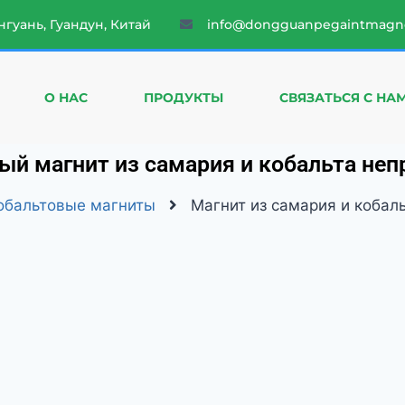
нгуань, Гуандун, Китай
info@dongguanpegaintmagn
О НАС
ПРОДУКТЫ
СВЯЗАТЬСЯ С НА
й магнит из самария и кобальта не
обальтовые магниты
Магнит из самария и кобал