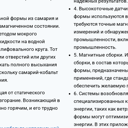
надежных результатов.
4. Высокоточные датч
формы используются в
ной формы из самария и
требуются точные магн
намагниченном состоянии.
измерений и обнаружен
методом мокрого
промышленности, вклю
идкости на водной
промышленность.
лифовального круга. Тот
5. Магнитные сборки. 
ии отверстий или других
сборки, в состав кото
кать полного высыхания
формы, предназначен
скольку самарий-кобальт
применений, где станд
ния.
обеспечить желаемую 
ая от статического
6. Системы возобновля
озгорание. Возникающий в
специализированных к
но горячим, и его трудно
энергии, таких как вет
формы могут оптимизи
энергии. В этих прил