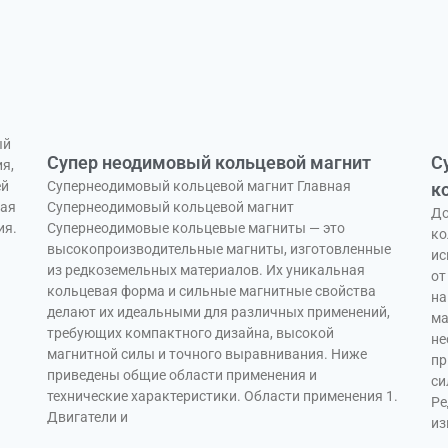
ый
Супер неодимовый кольцевой магнит
С
я,
Супернеодимовый кольцевой магнит Главная
ей
к
Супернеодимовый кольцевой магнит
чая
До
Супернеодимовые кольцевые магниты — это
ия.
ко
высокопроизводительные магниты, изготовленные
ис
из редкоземельных материалов. Их уникальная
от
кольцевая форма и сильные магнитные свойства
на
делают их идеальными для различных применений,
ма
требующих компактного дизайна, высокой
не
магнитной силы и точного выравнивания. Ниже
пр
приведены общие области применения и
си
технические характеристики. Области применения 1.
Ре
Двигатели и
из