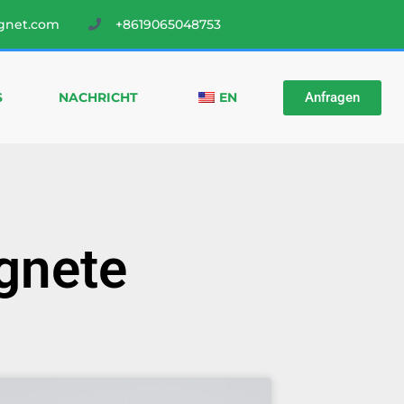
gnet.com
+8619065048753
Anfragen
S
NACHRICHT
EN
gnete