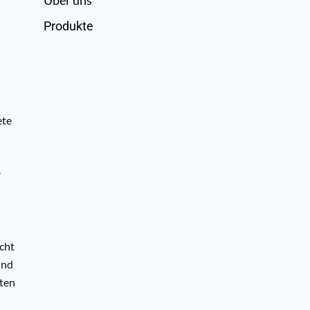
Produkte
ete
r
cht
und
sten