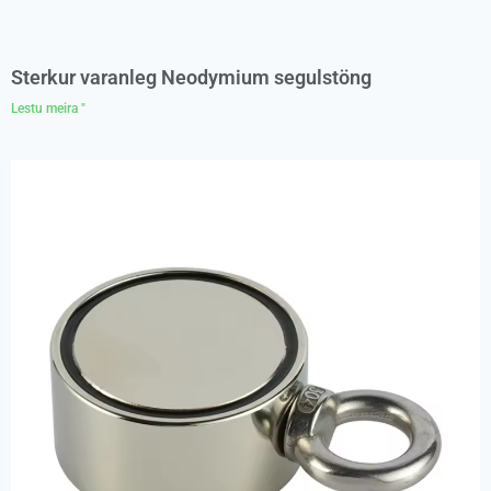
Sterkur varanleg Neodymium segulstöng
Lestu meira "