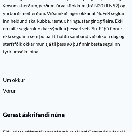
ýmsum stærðum, gerðum, úrvalsflokkum (frá N30 til N52) og
yfirborðsmeðferðum. Viðamikið lager okkar af NdFeB seglum
inniheldur diska, kubba, ræmur, hringa, stangir og fleira. Ekki
eru allir seglarnir okkar sýndir á þessari vefsíðu. Ef þú finnur
ekki segulinn sem þú þarft, hafðu samband við okkur í dag og
starfsfólk okkar mun sjá til þess að þú finnir besta segulinn
fyrir umsókn þína.
Um okkur
Vörur
Gerast áskrifandi núna
Ekki missa af framtíðaruppfærslum okkar! Gerast áskrifandi í