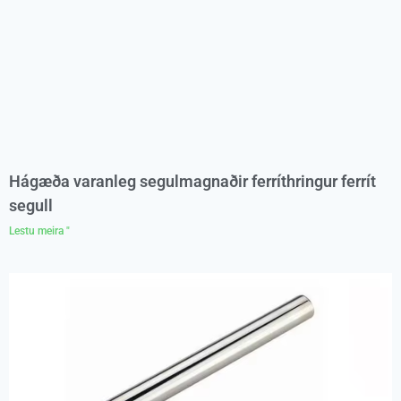
Hágæða varanleg segulmagnaðir ferríthringur ferrít
segull
Lestu meira "