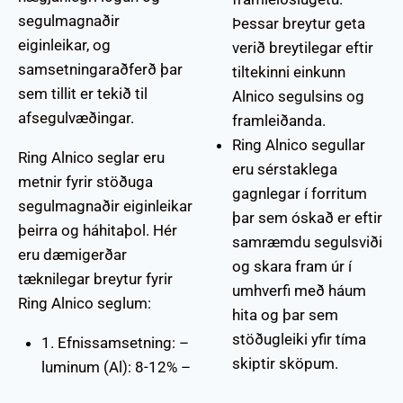
segulmagnaðir
Þessar breytur geta
eiginleikar, og
verið breytilegar eftir
samsetningaraðferð þar
tiltekinni einkunn
sem tillit er tekið til
Alnico segulsins og
afsegulvæðingar.
framleiðanda.
Ring Alnico segullar
Ring Alnico seglar eru
eru sérstaklega
metnir fyrir stöðuga
gagnlegar í forritum
segulmagnaðir eiginleikar
þar sem óskað er eftir
þeirra og háhitaþol. Hér
samræmdu segulsviði
eru dæmigerðar
og skara fram úr í
tæknilegar breytur fyrir
umhverfi með háum
Ring Alnico seglum:
hita og þar sem
stöðugleiki yfir tíma
1. Efnissamsetning: –
skiptir sköpum.
luminum (Al): 8-12% –