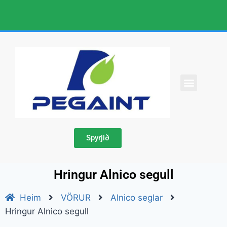
UM OKKUR
HAFÐU SAMBAND VIÐ OKKUR
Spyrjið
Hringur Alnico segull
Heim
VÖRUR
Alnico seglar
Hringur Alnico segull