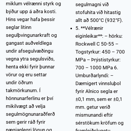
miklum vélrænni styrk og
segulmagni við
býður upp á aðra kosti.
stofuhita við hitastig
Hins vegar hafa þessir
allt að 500°C (932°F).
seglar lítinn
5. **Vélrænir
segulþvingunarkraft og
eiginleikar**: – hörku:
gangast auðveldlega
Rockwell C 50-55 –
undir afsegulvæðingu
Togstyrkur: 450 – 700
vegna ytra segulsviðs,
MPa – Þrýstistyrkur:
henta ekki fyrir þunnar
700 – 1000 MPa 6.
vörur og eru settar
Umburðarlyndi: –
undir öðrum
Dæmigert vinnsluþol
takmörkunum. Í
fyrir Alnico segla er
hönnunarferlinu er því
±0,1 mm, sem er ±0,1
mikilvægt að velja
mm. getur verið
segulmögnunaraðferð
mismunandi eftir
sem gerir ráð fyrir
sérstökum kröfum og
nægjanlegri lögun og
framleiðslugetu.