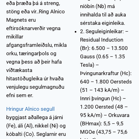
eða þræða þá á streng,
níóbín (Nb) má
stöng eða vír..Ring Alnico
innihalda til að auka
Magnets eru
sérstaka eiginleika.
eftirsóknarverðir vegna
2. Seguleiginleikar: –
mikillar
Residual Induction
afgangsframleiðslu, mikla
(Br): 6.500 – 13.500
orku, tæringarþols og
Gauss (0.65 – 1.35
vegna þess að þeir hafa
Tesla) –
víðtækasta
Þvingunarkraftur (Hc):
hitastöðugleika úr hvaða
640 – 1.800 Oersteds
venjulegu segulmagnuðu
(51 – 143 kA/m) –
efni sem er.
Innri þvingun (Hc) –
1.200 Oersted (48 –
Hringur Alnico segull
95 kA/m) – Orkuvara
byggjast aðallega á járni
(BHmax): 5,5 – 9,5
(Fe), áli (Al), nikkel (Ni) og
MGOe (43,75 – 75,6
kóbalti (Co). Seglarnir eru