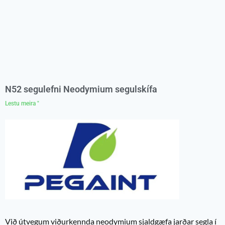
N52 segulefni Neodymium segulskífa
Lestu meira "
Við útvegum viðurkennda neodymium sjaldgæfa jarðar segla í