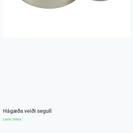
Hágæða veiði segull
Lestu meira "