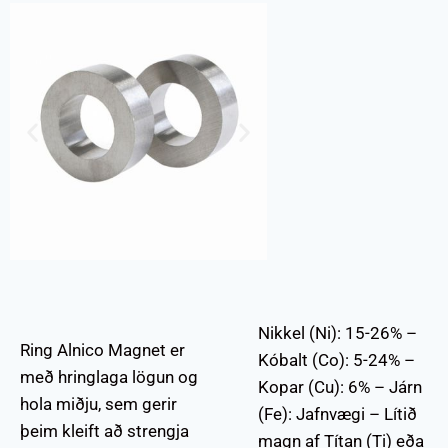
Nikkel (Ni): 15-26% –
Ring Alnico Magnet er
Kóbalt (Co): 5-24% –
með hringlaga lögun og
Kopar (Cu): 6% – Járn
hola miðju, sem gerir
(Fe): Jafnvægi – Lítið
þeim kleift að strengja
magn af Títan (Ti) eða