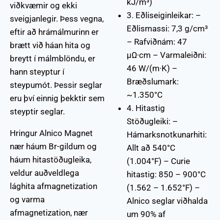
kJ/m³)
viðkvæmir og ekki
3. Eðliseiginleikar: –
sveigjanlegir. Þess vegna,
Eðlismassi: 7,3 g/cm³
eftir að hrámálmurinn er
– Rafviðnám: 47
brætt við háan hita og
μΩ·cm – Varmaleiðni:
breytt í málmblöndu, er
46 W/(m·K) –
hann steyptur í
Bræðslumark:
steypumót. Þessir seglar
~1.350°C
eru því einnig þekktir sem
4. Hitastig
steyptir seglar.
Stöðugleiki: –
Hringur Alnico Magnet
Hámarksnotkunarhiti:
nær háum Br-gildum og
Allt að 540°C
háum hitastöðugleika,
(1.004°F) – Curie
veldur auðveldlega
hitastig: 850 – 900°C
lághita afmagnetization
(1.562 – 1.652°F) –
og varma
Alnico seglar viðhalda
afmagnetization, nær
um 90% af