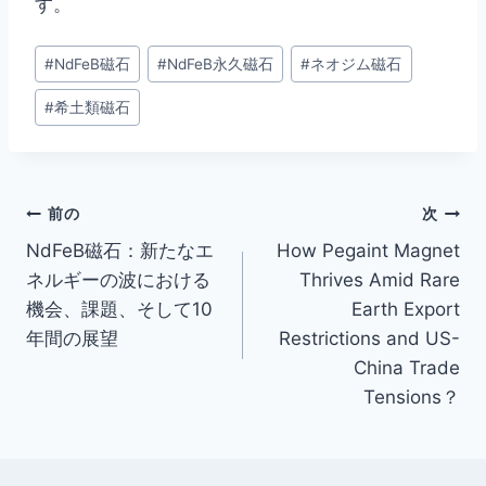
す。
#
NdFeB磁石
#
NdFeB永久磁石
#
ネオジム磁石
#
希土類磁石
前の
次
NdFeB磁石：新たなエ
How Pegaint Magnet
ネルギーの波における
Thrives Amid Rare
機会、課題、そして10
Earth Export
年間の展望
Restrictions and US-
China Trade
Tensions？