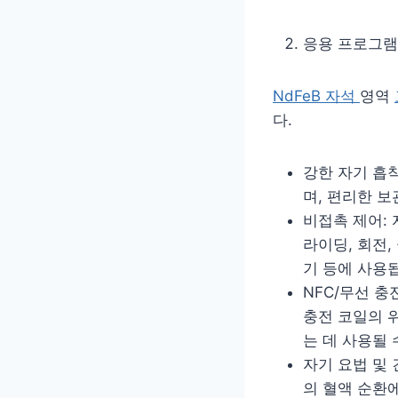
응용 프로그
NdFeB 자석
영역
다.
강한 자기 흡
며, 편리한 
비접촉 제어:
라이딩, 회전,
기 등에 사용
NFC/무선 충
충전 코일의 
는 데 사용될 
자기 요법 및
의 혈액 순환