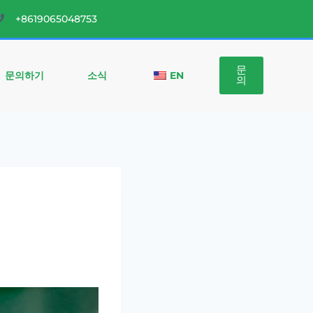
+8619065048753
문
문의하기
소식
EN
의