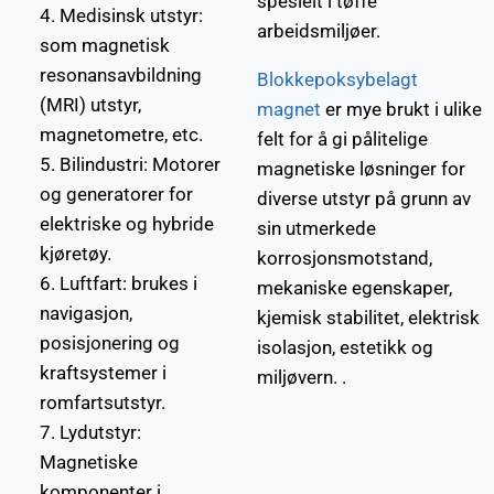
spesielt i tøffe
4. Medisinsk utstyr:
arbeidsmiljøer.
som magnetisk
resonansavbildning
Blokkepoksybelagt
(MRI) utstyr,
magnet
er mye brukt i ulike
magnetometre, etc.
felt for å gi pålitelige
5. Bilindustri: Motorer
magnetiske løsninger for
og generatorer for
diverse utstyr på grunn av
elektriske og hybride
sin utmerkede
kjøretøy.
korrosjonsmotstand,
6. Luftfart: brukes i
mekaniske egenskaper,
navigasjon,
kjemisk stabilitet, elektrisk
posisjonering og
isolasjon, estetikk og
kraftsystemer i
miljøvern. .
romfartsutstyr.
7. Lydutstyr:
Magnetiske
komponenter i