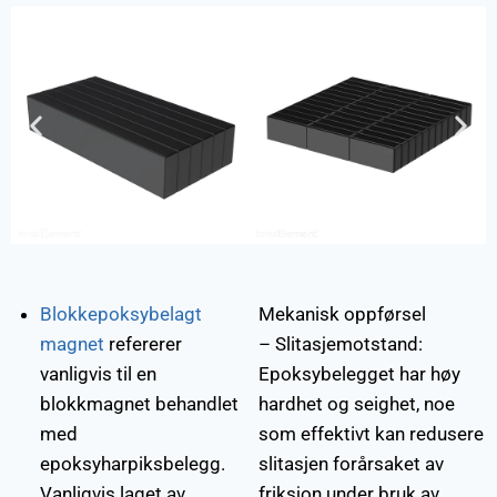
Blokkepoksybelagt
Mekanisk oppførsel
magnet
refererer
– Slitasjemotstand:
vanligvis til en
Epoksybelegget har høy
blokkmagnet behandlet
hardhet og seighet, noe
med
som effektivt kan redusere
epoksyharpiksbelegg.
slitasjen forårsaket av
Vanligvis laget av
friksjon under bruk av