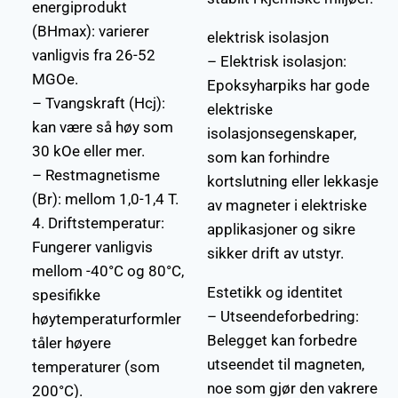
energiprodukt
(BHmax): varierer
elektrisk isolasjon
vanligvis fra 26-52
– Elektrisk isolasjon:
MGOe.
Epoksyharpiks har gode
– Tvangskraft (Hcj):
elektriske
kan være så høy som
isolasjonsegenskaper,
30 kOe eller mer.
som kan forhindre
– Restmagnetisme
kortslutning eller lekkasje
(Br): mellom 1,0-1,4 T.
av magneter i elektriske
4. Driftstemperatur:
applikasjoner og sikre
Fungerer vanligvis
sikker drift av utstyr.
mellom -40°C og 80°C,
Estetikk og identitet
spesifikke
– Utseendeforbedring:
høytemperaturformler
Belegget kan forbedre
tåler høyere
utseendet til magneten,
temperaturer (som
noe som gjør den vakrere
200°C).