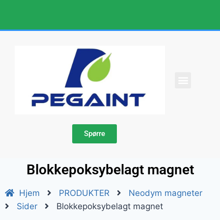
KONTAKT OSS
Spørre
Blokkepoksybelagt magnet
Hjem
PRODUKTER
Neodym magneter
Sider
Blokkepoksybelagt magnet