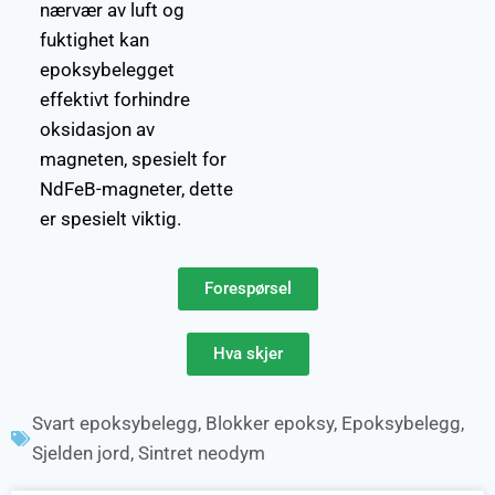
nærvær av luft og
fuktighet kan
epoksybelegget
effektivt forhindre
oksidasjon av
magneten, spesielt for
NdFeB-magneter, dette
er spesielt viktig.
Forespørsel
Hva skjer
Svart epoksybelegg
,
Blokker epoksy
,
Epoksybelegg
,
Sjelden jord
,
Sintret neodym