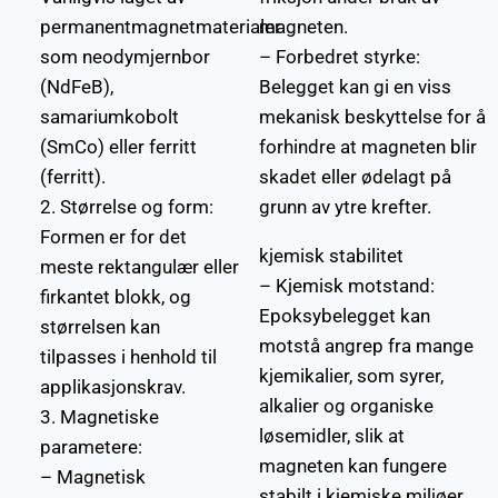
permanentmagnetmaterialer
magneten.
som neodymjernbor
– Forbedret styrke:
(NdFeB),
Belegget kan gi en viss
samariumkobolt
mekanisk beskyttelse for å
(SmCo) eller ferritt
forhindre at magneten blir
(ferritt).
skadet eller ødelagt på
2. Størrelse og form:
grunn av ytre krefter.
Formen er for det
kjemisk stabilitet
meste rektangulær eller
– Kjemisk motstand:
firkantet blokk, og
Epoksybelegget kan
størrelsen kan
motstå angrep fra mange
tilpasses i henhold til
kjemikalier, som syrer,
applikasjonskrav.
alkalier og organiske
3. Magnetiske
løsemidler, slik at
parametere:
magneten kan fungere
– Magnetisk
stabilt i kjemiske miljøer.