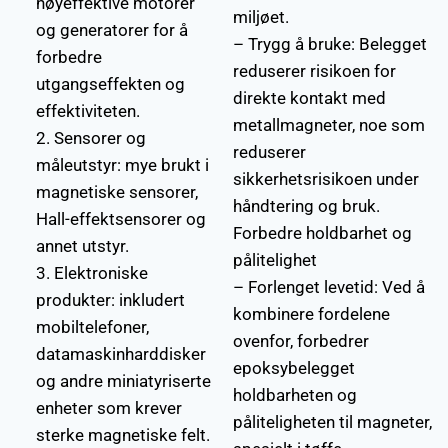
høyeffektive motorer
miljøet.
og generatorer for å
– Trygg å bruke: Belegget
forbedre
reduserer risikoen for
utgangseffekten og
direkte kontakt med
effektiviteten.
metallmagneter, noe som
2. Sensorer og
reduserer
måleutstyr: mye brukt i
sikkerhetsrisikoen under
magnetiske sensorer,
håndtering og bruk.
Hall-effektsensorer og
Forbedre holdbarhet og
annet utstyr.
pålitelighet
3. Elektroniske
– Forlenget levetid: Ved å
produkter: inkludert
kombinere fordelene
mobiltelefoner,
ovenfor, forbedrer
datamaskinharddisker
epoksybelegget
og andre miniatyriserte
holdbarheten og
enheter som krever
påliteligheten til magneter,
sterke magnetiske felt.