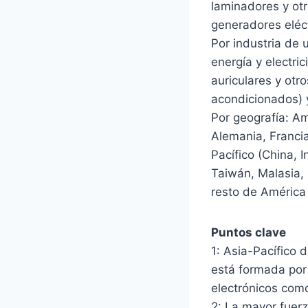
laminadores y ot
generadores eléct
Por industria de 
energía y electri
auriculares y otr
acondicionados) y
Por geografía: Am
Alemania, Francia
Pacífico (China, 
Taiwán, Malasia, 
resto de América 
Puntos clave
1: Asia-Pacífico 
está formada por 
electrónicos como
2: La mayor fuer