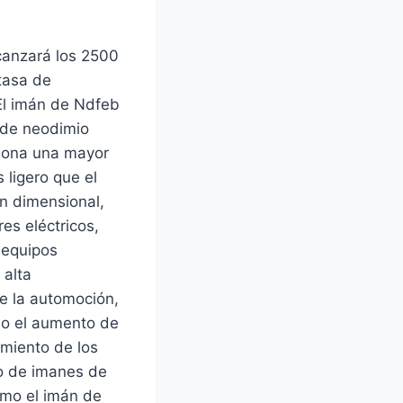
canzará los 2500
tasa de
El imán de Ndfeb
 de neodimio
ciona una mayor
 ligero que el
ón dimensional,
es eléctricos,
 equipos
 alta
de la automoción,
omo el aumento de
imiento de los
do de imanes de
omo el imán de