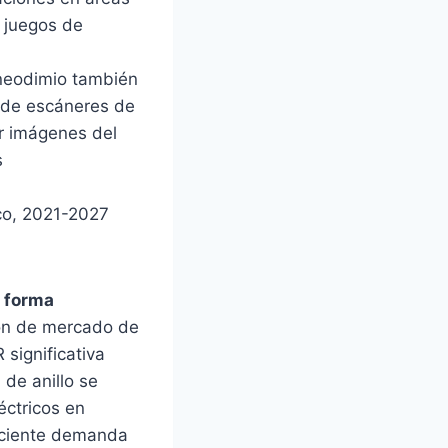
 juegos de
 neodimio también
n de escáneres de
r imágenes del
s
co, 2021-2027
r forma
ión de mercado de
significativa
de anillo se
éctricos en
reciente demanda