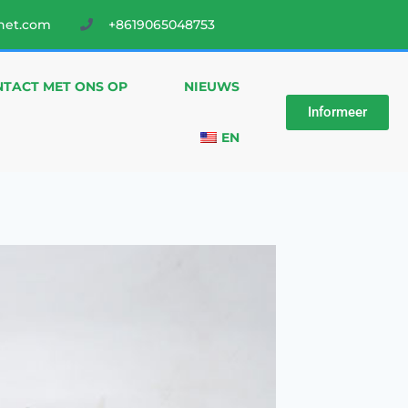
net.com
+8619065048753
TACT MET ONS OP
NIEUWS
Informeer
EN