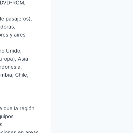
y DVD-ROM,
de pasajeros),
adoras,
res y aires
no Unido,
Europa), Asia-
Indonesia,
mbia, Chile,
a que la región
quipos
s.
aciones en áreas