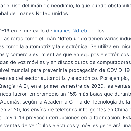
itar el uso del imán de neodimio, lo que puede obstaculi
lobal de imanes Ndfeb unidos.
D-19 en el mercado de
imanes Ndfeb
unidos
rras raras como el imán Ndfeb unido tienen varias indu
es como la automotriz y la electrónica. Se utiliza en mi
cos y comerciales, mientras que en equipos electrónicos s
das de voz móviles y en discos duros de computadoras
ivel mundial para prevenir la propagación de COVID-19
ventas del sector automotriz y electrónico. Por ejemplo,
Energía (AIE), en el primer semestre de 2020, las venta
tricos fueron en promedio un 15% más bajas que durant
 Además, según la Academia China de Tecnología de la 
en 2020, los envíos de teléfonos inteligentes en China
 Covid-19 provocó interrupciones en la fabricación. Es
las ventas de vehículos eléctricos y móviles generará 