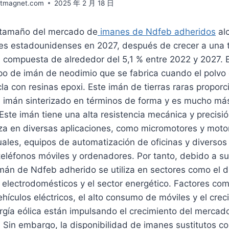
ntmagnet.com
2025 年 2 月 18 日
 tamaño del mercado de
imanes de Ndfeb adheridos
al
res estadounidenses en 2027, después de crecer a una 
l compuesta de alrededor del 5,1 % entre 2022 y 2027. 
ipo de imán de neodimio que se fabrica cuando el polvo
a con resinas epoxi. Este imán de tierras raras propor
el imán sinterizado en términos de forma y es mucho más
Este imán tiene una alta resistencia mecánica y precisi
liza en diversas aplicaciones, como micromotores y motor
ales, equipos de automatización de oficinas y diversos
teléfonos móviles y ordenadores. Por tanto, debido a su
 imán de Ndfeb adherido se utiliza en sectores como el 
os electrodomésticos y el sector energético. Factores c
ículos eléctricos, el alto consumo de móviles y el crec
rgía eólica están impulsando el crecimiento del merca
 Sin embargo, la disponibilidad de imanes sustitutos c