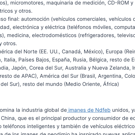
ros), micromotores, maquinaria de medición, CD-ROM 
ricos y otros.
uso final: automoción (vehículos comerciales, vehículos 
cidad, electrónica y eléctrica (teléfonos móviles, comput
os), medicina, electrodomésticos (refrigeradores, televiso
 otros.
érica del Norte (EE. UU., Canadá, México), Europa (Rei
, Italia, Países Bajos, España, Rusia, Bélgica, resto de 
India, Japón, Corea del Sur, Australia y Nueva Zelanda, 
resto de APAC), América del Sur (Brasil, Argentina, Colo
del Sur), resto del mundo (Medio Oriente, África)
domina la industria global de
imanes de Ndfeb
unidos, y
China, que es el principal productor y consumidor de e
 teléfonos inteligentes y también de vehículos eléctrico
za de los imanes de neodimio ha inspirado nuevas aplic