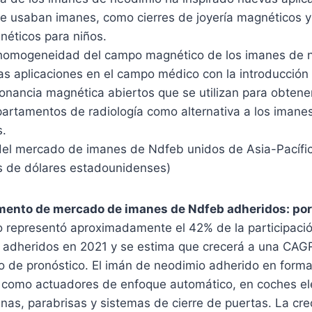
e usaban imanes, como cierres de joyería magnéticos y
néticos para niños.
​la homogeneidad del campo magnético de los imanes de
as aplicaciones en el campo médico con la introducció
onancia magnética abiertos que se utilizan para obtene
partamentos de radiología como alternativa a los imane
s.
 del mercado de imanes de Ndfeb unidos de Asia-Pacífi
es de dólares estadounidenses)
gmento de mercado de imanes de Ndfeb adheridos: po
lo representó aproximadamente el 42% de la participac
adheridos en 2021 y se estima que crecerá a una CAGR 
o de pronóstico. El imán de neodimio adherido en forma 
es como actuadores de enfoque automático, en coches el
nas, parabrisas y sistemas de cierre de puertas. La c