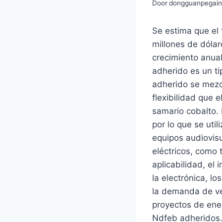
Door
dongguanpegai
Se estima que el
millones de dóla
crecimiento anua
adherido es un t
adherido se mezcl
flexibilidad que 
samario cobalto. 
por lo que se uti
equipos audiovisu
eléctricos, como 
aplicabilidad, el
la electrónica, l
la demanda de veh
proyectos de ene
Ndfeb adheridos.