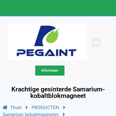
NEEM CONTACT MET ONS OP
Informeer
Krachtige gesinterde Samarium-
kobaltblokmagneet
Thuis
PRODUCTEN
Samarium kobaltmagneten