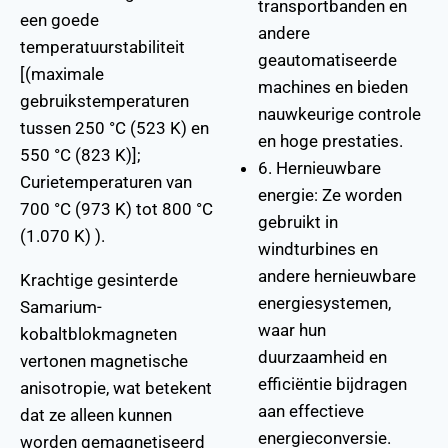
transportbanden en
een goede
andere
temperatuurstabiliteit
geautomatiseerde
[(maximale
machines en bieden
gebruikstemperaturen
nauwkeurige controle
tussen 250 °C (523 K) en
en hoge prestaties.
550 °C (823 K)];
6. Hernieuwbare
Curietemperaturen van
energie: Ze worden
700 °C (973 K) tot 800 °C
gebruikt in
(1.070 K) ).
windturbines en
andere hernieuwbare
Krachtige gesinterde
energiesystemen,
Samarium-
waar hun
kobaltblokmagneten
duurzaamheid en
vertonen magnetische
efficiëntie bijdragen
anisotropie, wat betekent
aan effectieve
dat ze alleen kunnen
energieconversie.
worden gemagnetiseerd