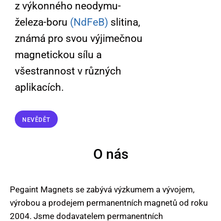
z výkonného neodymu-
železa-boru
(NdFeB)
slitina,
známá pro svou výjimečnou
magnetickou sílu a
všestrannost v různých
aplikacích.
NEVĚDĚT
O nás
Pegaint Magnets se zabývá výzkumem a vývojem,
výrobou a prodejem permanentních magnetů od roku
2004. Jsme dodavatelem permanentních