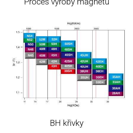
Proces výroby magnetů
BH křivky