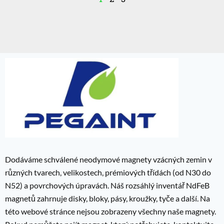
Dodáváme schválené neodymové magnety vzácných zemin v
různých tvarech, velikostech, prémiových třídách (od N30 do
N52) a povrchových úpravách. Náš rozsáhlý inventář NdFeB
magnetů zahrnuje disky, bloky, pásy, kroužky, tyče a další. Na
této webové stránce nejsou zobrazeny všechny naše magnety.