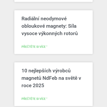
Radiální neodymové
obloukové magnety: Síla
vysoce výkonných rotorů
PŘEČTĚTE SI VÍCE "
10 nejlepších výrobců
magnetů NdFeb na světě v
roce 2025
PŘEČTĚTE SI VÍCE "