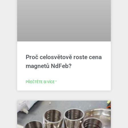
Proč celosvětově roste cena
magnetů NdFeb?
PŘEČTĚTE SI VÍCE "