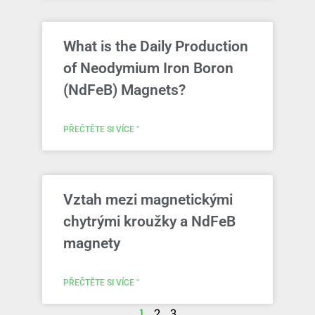
What is the Daily Production
of Neodymium Iron Boron
(NdFeB) Magnets?
PŘEČTĚTE SI VÍCE "
Vztah mezi magnetickými
chytrými kroužky a NdFeB
magnety
PŘEČTĚTE SI VÍCE "
1
2
3