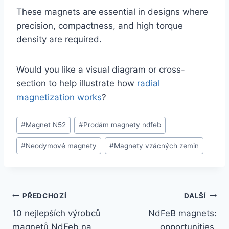
These magnets are essential in designs where
precision, compactness, and high torque
density are required.
Would you like a visual diagram or cross-
section to help illustrate how
radial
magnetization works
?
#
Magnet N52
#
Prodám magnety ndfeb
#
Neodymové magnety
#
Magnety vzácných zemin
PŘEDCHOZÍ
DALŠÍ
10 nejlepších výrobců
NdFeB magnets:
magnetů NdFeb na
opportunities,