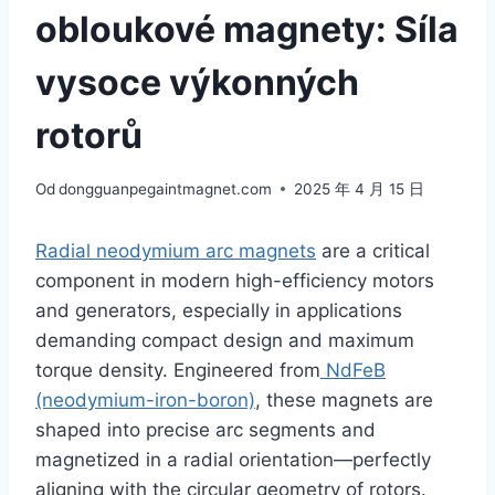
obloukové magnety: Síla
vysoce výkonných
rotorů
Od
dongguanpegaintmagnet.com
2025 年 4 月 15 日
Radial neodymium arc magnets
are a critical
component in modern high-efficiency motors
and generators, especially in applications
demanding compact design and maximum
torque density. Engineered from
NdFeB
(neodymium-iron-boron)
, these magnets are
shaped into precise arc segments and
magnetized in a radial orientation—perfectly
aligning with the circular geometry of rotors.