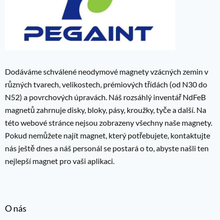
Dodáváme schválené neodymové magnety vzácných zemin v
různých tvarech, velikostech, prémiových třídách (od N30 do
N52) a povrchových úpravách. Náš rozsáhlý inventář NdFeB
magnetů zahrnuje disky, bloky, pásy, kroužky, tyče a další. Na
této webové stránce nejsou zobrazeny všechny naše magnety.
Pokud nemůžete najít magnet, který potřebujete, kontaktujte
nás ještě dnes a náš personál se postará o to, abyste našli ten
nejlepší magnet pro vaši aplikaci.
O nás