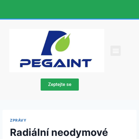
KONTAKTUJTE NÁS
Zeptejte se
ZPRÁVY
Radiální neodymové