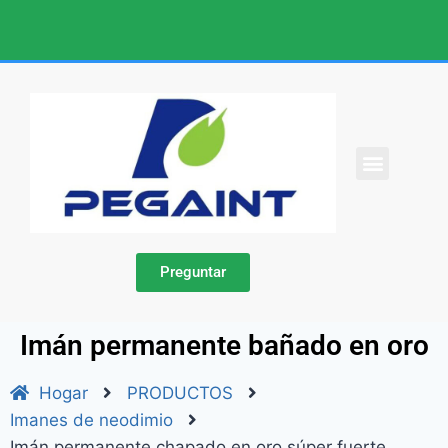
SOBRE NOSOTROS
Preguntar
Imán permanente bañado en oro
Hogar
PRODUCTOS
Imanes de neodimio
Imán permanente chapado en oro súper fuerte