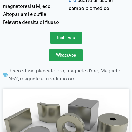
oro
adatto all'uso in
magnetoresistivi, ecc.
campo biomedico.
Altoparlanti e cuffie:
l'elevata densità di flusso
Inchiesta
WhatsApp
disco sfuso placcato oro
,
magnete d'oro
,
Magnete
N52
,
magnete al neodimio oro