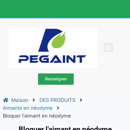
À PROPOS DE NOUS
DES PRODUITS
CONTACTEZ-NOUS
Renseigner
Maison
DES PRODUITS
Aimants en néodyme
Bloquer l'aimant en néodyme
Bloquer l'aimant en néodyme