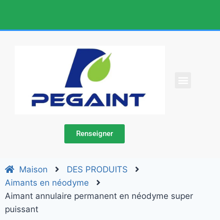
À PROPOS DE NOUS
DES PRODUITS
CONTACTEZ-NOUS
Renseigner
Maison
DES PRODUITS
Aimants en néodyme
Aimant annulaire permanent en néodyme super
puissant