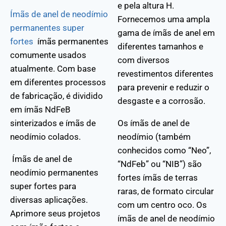
e pela altura H.
Ímãs de anel de neodímio
Fornecemos uma ampla
permanentes super
gama de ímãs de anel em
fortes
ímãs permanentes
diferentes tamanhos e
comumente usados
com diversos
atualmente. Com base
revestimentos diferentes
em diferentes processos
para prevenir e reduzir o
de fabricação, é dividido
desgaste e a corrosão.
em ímãs NdFeB
sinterizados e ímãs de
Os ímãs de anel de
neodímio colados.
neodímio (também
conhecidos como “Neo”,
Ímãs de anel de
“NdFeb” ou “NIB”) são
neodímio permanentes
fortes ímãs de terras
super fortes para
raras, de formato circular
diversas aplicações.
com um centro oco. Os
Aprimore seus projetos
ímãs de anel de neodímio