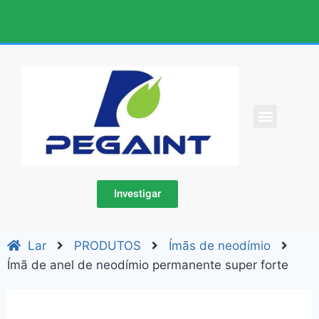
SOBRE NÓS
CONTATE-NOS
Investigar
Lar
PRODUTOS
Ímãs de neodímio
Ímã de anel de neodímio permanente super forte