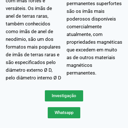
com ímãs fortes e
permanentes superfortes
versáteis. Os ímãs de
são os ímãs mais
anel de terras raras,
poderosos disponíveis
também conhecidos
comercialmente
como ímãs de anel de
atualmente, com
neodímio, são um dos
propriedades magnéticas
formatos mais populares
que excedem em muito
de ímãs de terras raras e
as de outros materiais
são especificados pelo
magnéticos
diâmetro externo Ø D,
permanentes.
pelo diâmetro interno Ø D
Investigação
Whatsapp