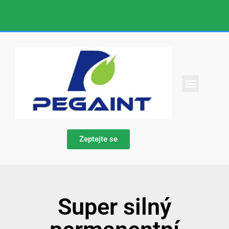
KONTAKTUJTE NÁS
Zeptejte se
Super silný