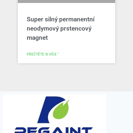
Super silný permanentní
neodymový prstencový
magnet
PŘEČTĚTE SI VÍCE "